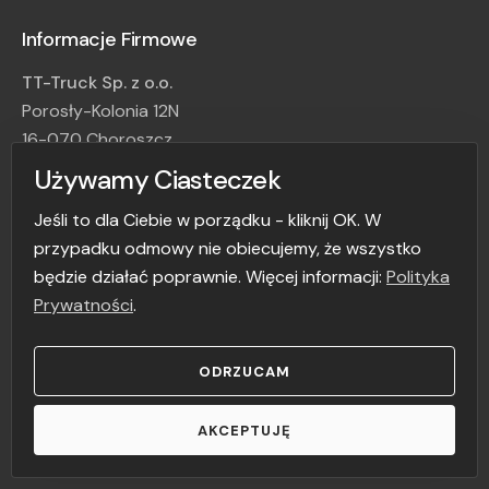
Informacje Firmowe
TT-Truck Sp. z o.o.
Porosły-Kolonia 12N
16-070 Choroszcz
NIP: 966-214-96-45
Używamy Ciasteczek
TEL: +48 85 888 00 40
Jeśli to dla Ciebie w porządku - kliknij OK. W
E-mail: serwis@tt-truck.pl
przypadku odmowy nie obiecujemy, że wszystko
będzie działać poprawnie. Więcej informacji:
Polityka
Prywatności
.
ODRZUCAM
© TT-Truck 2026.
realizacja -
strony pzbrzeski.pl
AKCEPTUJĘ
Prz