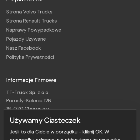
Strona Volvo Trucks
Strona Renault Trucks
Naprawy Powypadkowe
Pojazdy Używane
Nasz Facebook
Polityka Prywatności
Informacje Firmowe
TT-Truck Sp. z o.o.
Porosły-Kolonia 12N
16-070 Choroszcz
NIP: 966-214-96-45
Używamy Ciasteczek
TEL: +48 85 888 00 40
Jeśli to dla Ciebie w porządku - kliknij OK. W
E-mail: serwis@tt-truck.pl
przypadku odmowy nie obiecujemy, że wszystko