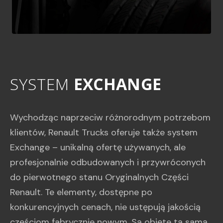
SYSTEM
EXCHANGE
S
Y
S
T
E
M
E
X
C
H
A
N
G
E
Wychodząc naprzeciw różnorodnym potrzebom
klientów, Renault Trucks oferuje także system
Exchange – unikalną ofertę używanych, ale
profesjonalnie odbudowanych i przywróconych
do pierwotnego stanu Oryginalnych Części
Renault. Te elementy, dostępne po
konkurencyjnych cenach, nie ustępują jakością
częściom fabrycznie nowym. Są objęte tą samą