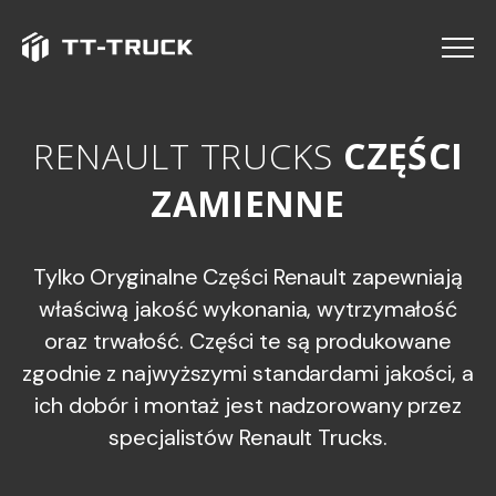
Menu
RENAULT TRUCKS
CZĘŚCI ZA
R
E
N
A
U
L
T
T
R
U
C
K
S
C
Z
Ę
Ś
C
I
Z
A
M
I
E
N
N
E
Tylko Oryginalne Części Renault zapewniają
właściwą jakość wykonania, wytrzymałość
oraz trwałość. Części te są produkowane
zgodnie z najwyższymi standardami jakości, a
ich dobór i montaż jest nadzorowany przez
specjalistów Renault Trucks.