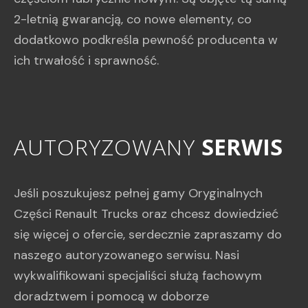
2-letnią gwarancją, co nowe elementy, co
dodatkowo podkreśla pewność producenta w
ich trwałość i sprawność.
AUTORYZOWANY
SERWIS
A
U
T
O
R
Y
Z
O
W
A
N
Y
S
E
R
W
I
S
Jeśli poszukujesz pełnej gamy Oryginalnych
Części Renault Trucks oraz chcesz dowiedzieć
się więcej o ofercie, serdecznie zapraszamy do
naszego autoryzowanego serwisu. Nasi
wykwalifikowani specjaliści służą fachowym
doradztwem i pomocą w doborze