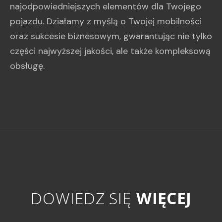
najodpowiedniejszych elementów dla Twojego
pojazdu. Działamy z myślą o Twojej mobilności
oraz sukcesie biznesowym, gwarantując nie tylko
części najwyższej jakości, ale także kompleksową
obsługę.
DOWIEDZ SIĘ
WIĘCEJ
D
O
W
I
E
D
Z
S
I
Ę
W
I
Ę
C
E
J