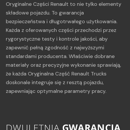
Oryginalne Części Renault to nie tylko elementy
składowe pojazdu. To gwarancja
bezpieczeństwa i długotrwałego użytkowania.
Każda z oferowanych części przechodzi przez
rygorystyczne testy i kontrole jakości, aby
zapewnić pełną zgodność z najwyższymi
standardami producenta. Właściwie dobrane
materiały oraz precyzyjne wykonanie sprawiają,
że każda Oryginalna Część Renault Trucks
doskonale integruje się z resztą pojazdu,
zapewniając optymalne parametry pracy.
DWULETNIA
GWARANCJA
D
W
U
L
E
T
N
I
A
G
W
A
R
A
N
C
J
A